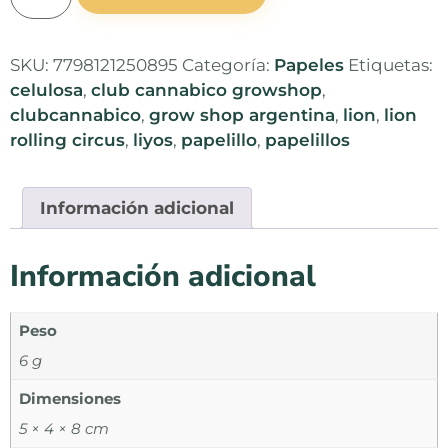
SKU:
7798121250895
Categoría:
Papeles
Etiquetas:
celulosa
,
club cannabico growshop
,
clubcannabico
,
grow shop argentina
,
lion
,
lion
rolling circus
,
liyos
,
papelillo
,
papelillos
Información adicional
Información adicional
Peso
6 g
Dimensiones
5 × 4 × 8 cm