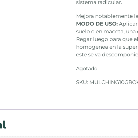
sistema radicular.
Mejora notablemente la
MODO DE USO:
Aplicar 
suelo o en maceta, una
Regar luego para que e
homogénea en la superf
este se va descomponi
Agotado
SKU:
MULCHING10GRO
al