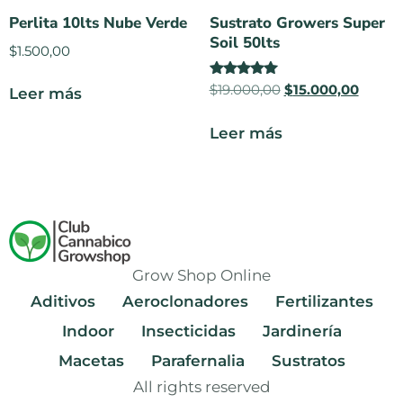
Perlita 10lts Nube Verde
Sustrato Growers Super
Soil 50lts
$
1.500,00
Valorado
$
19.000,00
$
15.000,00
Leer más
en
5.00
de 5
Leer más
Grow Shop Online
Aditivos
Aeroclonadores
Fertilizantes
Indoor
Insecticidas
Jardinería
Macetas
Parafernalia
Sustratos
All rights reserved