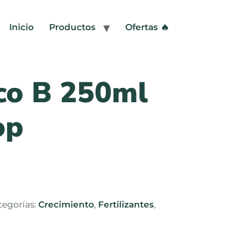
Inicio
Productos
Ofertas 🔥
co B 250ml
op
tegorías:
Crecimiento
,
Fertilizantes
,