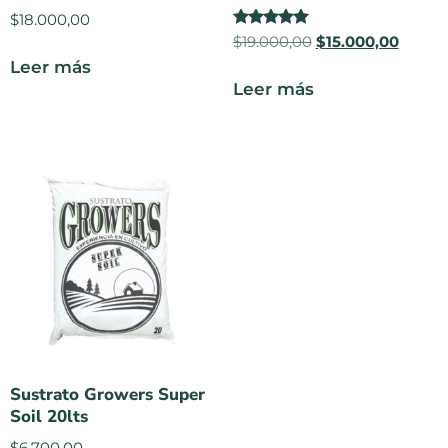
$
18.000,00
Valorado
$
19.000,00
$
15.000,00
en
Leer más
5.00
de 5
Leer más
Sustrato Growers Super
Soil 20lts
$
6.700,00