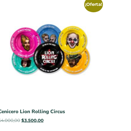
¡Oferta!
Cenicero Lion Rolling Circus
$
4.000,00
$
3.500,00