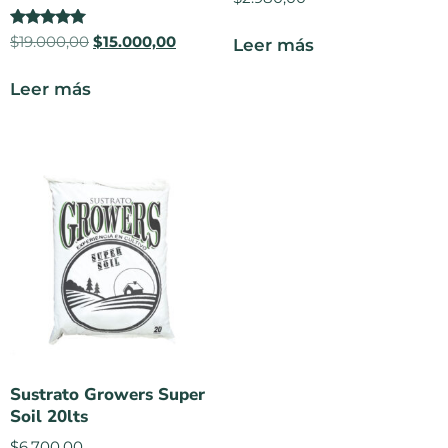
Valorado
$
19.000,00
$
15.000,00
Leer más
en
5.00
de 5
Leer más
Sustrato Growers Super
Soil 20lts
$
6.700,00