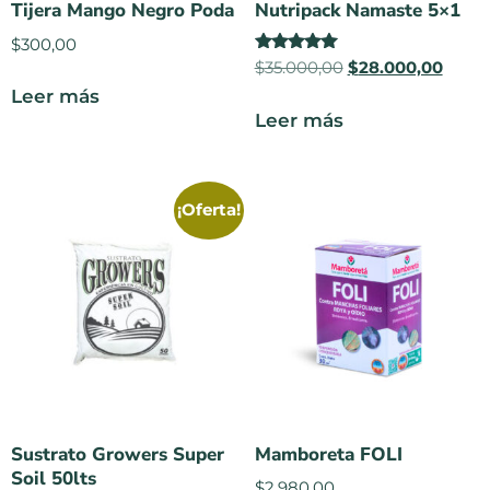
Tijera Mango Negro Poda
Nutripack Namaste 5×1
$
300,00
Valorado
$
35.000,00
$
28.000,00
en
Leer más
5.00
de 5
Leer más
¡Oferta!
Sustrato Growers Super
Mamboreta FOLI
Soil 50lts
$
2.980,00