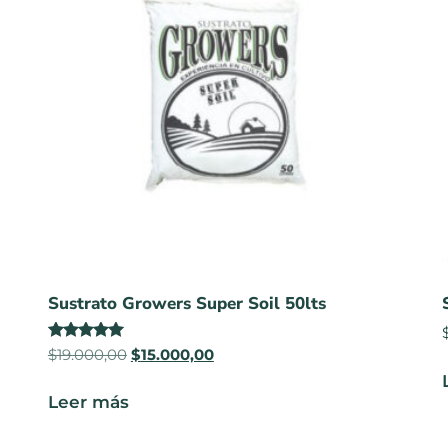
Sustrato Growers Super Soil 50lts
Valorado
$
19.000,00
$
15.000,00
en
5.00
de 5
Leer más