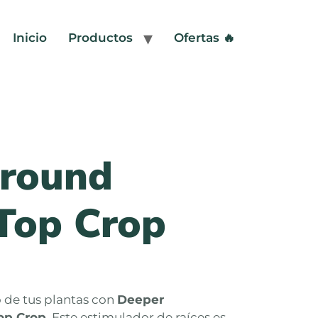
Inicio
Productos
Ofertas 🔥
round
Top Crop
 de tus plantas con
Deeper
op Crop
. Este estimulador de raíces es