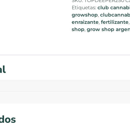
SKU:
TOPDEEPER250
C
Etiquetas:
club cannab
growshop
,
clubcannab
enraizante
,
fertilizante
shop
,
grow shop argen
al
ados