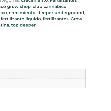
ategorías:
Crecimiento
,
Fertilizantes
ico grow shop
,
club cannabico
ico
,
crecimiento
,
deeper underground
,
,
fertilizante liquido
,
fertilizantes
,
Grow
tina
,
top deeper