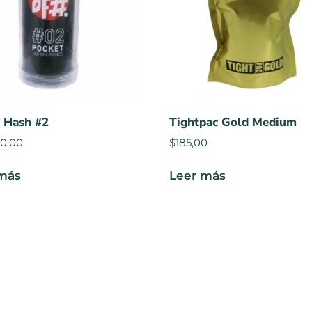
f Hash #2
Tightpac Gold Medium
0,00
$
185,00
más
Leer más