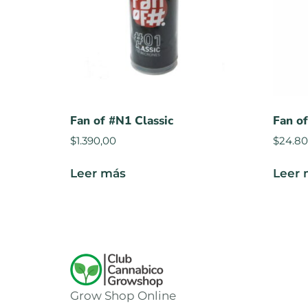
Fan of #N1 Classic
Fan o
$
1.390,00
$
24.80
Leer más
Leer 
Grow Shop Online