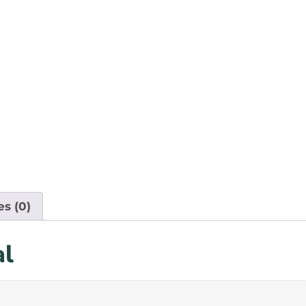
es (0)
al