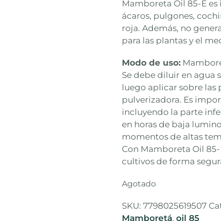
Mamboreta Oil 85-E es 
ácaros, pulgones, cochin
roja. Además, no genera 
para las plantas y el m
Modo de uso:
Mamboreta
Se debe diluir en agua 
luego aplicar sobre las 
pulverizadora. Es import
incluyendo la parte infe
en horas de baja luminos
momentos de altas tempe
Con Mamboreta Oil 85-E
cultivos de forma segura
Agotado
SKU:
7798025619507
Ca
Mamboretá
,
oil 85