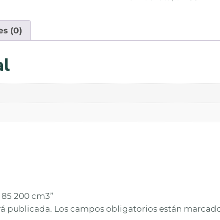
es (0)
al
L 85 200 cm3”
rá publicada.
Los campos obligatorios están marcad